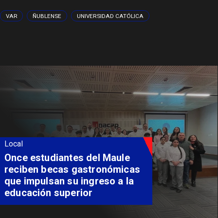
VAR
ÑUBLENSE
UNIVERSIDAD CATÓLICA
Local
Álvarez-Salamanca lidera la
apuesta regional para
consolidar el Paso Pehuenche
como alternativa a Los
Libertadores