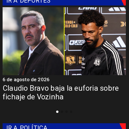
IR A
DEPORTES
6 de agosto de 2026
5
Claudio Bravo baja la euforia sobre
fichaje de Vozinha
IR A
POLÍTICA