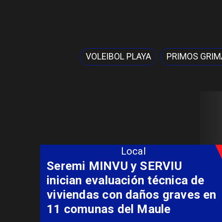
VOLEIBOL PLAYA
PRIMOS GRIM
Local
Fondo Orasmi entrega apoyo a
familia de Romeral para
costear alimentación
especializada de niño con
Síndrome de Intestino Corto