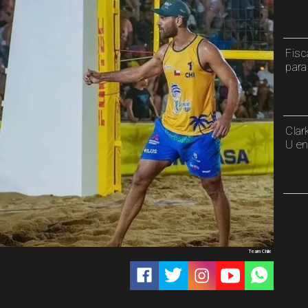
Fisc
para
Clar
U en
Team Chile