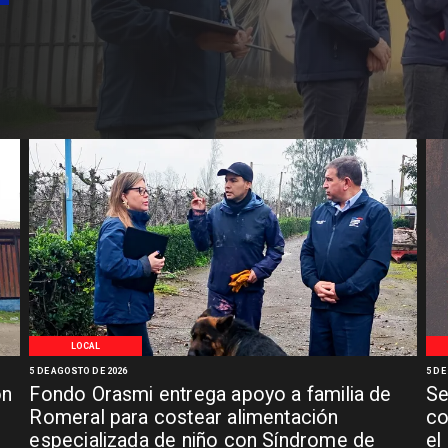
LOCAL
5 DE AGOSTO DE 2026
5 DE
ón
Fondo Orasmi entrega apoyo a familia de
Se
n
Romeral para costear alimentación
co
especializada de niño con Síndrome de
el