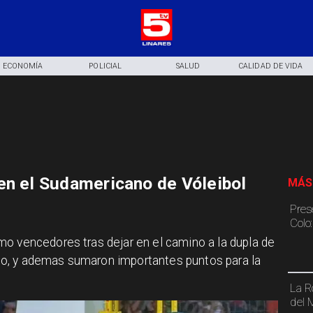
ECONOMÍA
POLICIAL
SALUD
CALIDAD DE VIDA
en el Sudamericano de Vóleibol
MÁS
Pres
Colo
mo vencedores tras dejar en el camino a la dupla de
o, y ademas sumaron importantes puntos para la
La R
del 