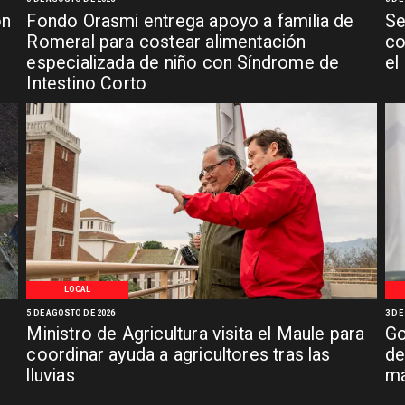
ón
Fondo Orasmi entrega apoyo a familia de
Se
n
Romeral para costear alimentación
co
especializada de niño con Síndrome de
el
Intestino Corto
LOCAL
5 DE AGOSTO DE 2026
3 DE
Ministro de Agricultura visita el Maule para
Go
coordinar ayuda a agricultores tras las
de
lluvias
má