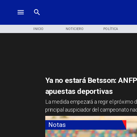
INICIO
NOTICIERO
POLÍTICA
Ya no estará Betsson: ANFP 
apuestas deportivas
​La medida empezará a regir el próximo d
principal auspiciador del campeonato nac
Notas