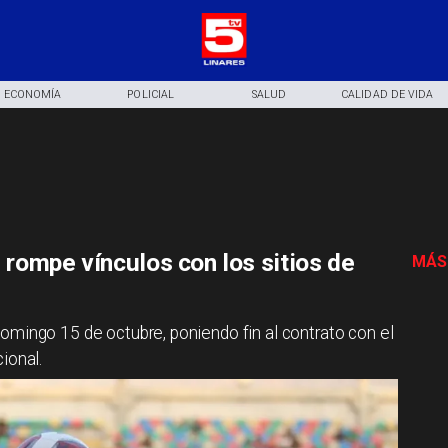
ECONOMÍA
POLICIAL
SALUD
CALIDAD DE VIDA
rompe vínculos con los sitios de
MÁS
omingo 15 de octubre, poniendo fin al contrato con el
ional.