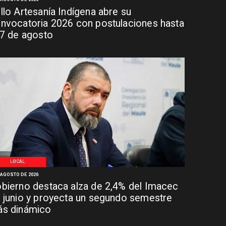
llo Artesanía Indígena abre su
nvocatoria 2026 con postulaciones hasta
 7 de agosto
LOCAL
 AGOSTO DE 2026
bierno destaca alza de 2,4% del Imacec
 junio y proyecta un segundo semestre
s dinámico