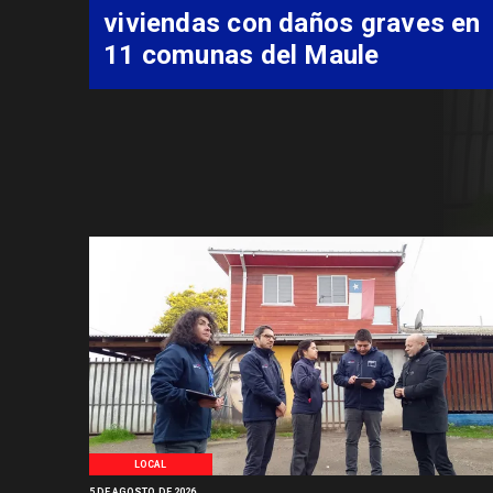
costear alimentación
especializada de niño con
Síndrome de Intestino Corto
LOCAL
5 DE AGOSTO DE 2026