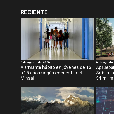
RECIENTE
6 de agosto de 2026
6 de agosto
Alarmante hábito en jóvenes de 13
Aprueban
a 15 años según encuesta del
Sebastiá
Minsal
$4 mil m