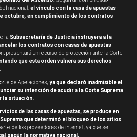
bol nacional,
el vínculo con la casa de apuestas
de octubre, en cumplimiento de los contratos
ue la
Subsecretaría de Justicia instruyera a la
cancelar los contratos con casas de apuestas
ón, presentará un recurso de protección ante la Corte
tando que esta orden vulnera sus derechos
.
Corte de Apelaciones,
ya que declaró inadmisible el
anunciar su intención de acudir a la Corte Suprema
 la situación.
ervicios de las casas de apuestas, se produce en
e Suprema que determinó el bloqueo de los sitios
arte de los proveedores de internet, ya que se
gal según la normativa nacional.