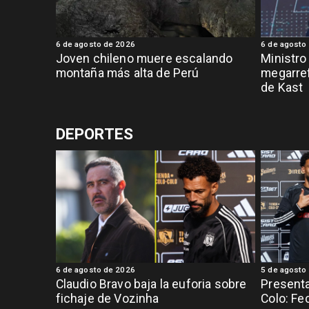
6 de agosto de 2026
6 de agosto
Joven chileno muere escalando
Ministro
montaña más alta de Perú
megarref
de Kast
DEPORTES
6 de agosto de 2026
5 de agosto
Claudio Bravo baja la euforia sobre
Presenta
fichaje de Vozinha
Colo: Fe