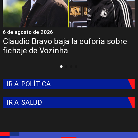
 agosto de 2026
5 de a
udio Bravo baja la euforia sobre
Pres
haje de Vozinha
Colo
IR A
POLÍTICA
IR A
SALUD