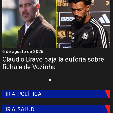
6 de agosto de 2026
5
Claudio Bravo baja la euforia sobre
fichaje de Vozinha
IR A
POLÍTICA
IR A
SALUD