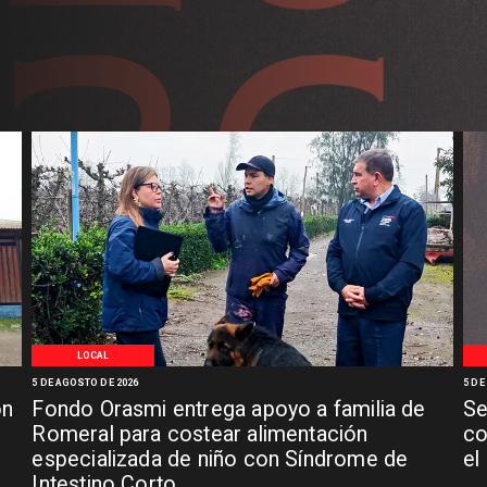
LOCAL
5 DE AGOSTO DE 2026
5 DE
ón
Fondo Orasmi entrega apoyo a familia de
Se
n
Romeral para costear alimentación
co
especializada de niño con Síndrome de
el
Intestino Corto