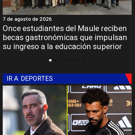
7 de agosto de 2026
7
Álvarez-Salamanca lidera la apuesta
regional para consolidar el Paso
Pehuenche como alternativa a Los
Libertadores
IR A
DEPORTES