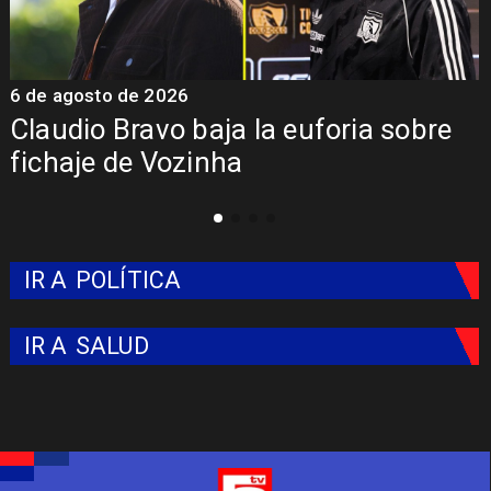
5 de agosto de 2026
5
Presentación de Vozinha en Colo
Colo: Fecha, Estadio y Contrato
IR A
POLÍTICA
IR A
SALUD