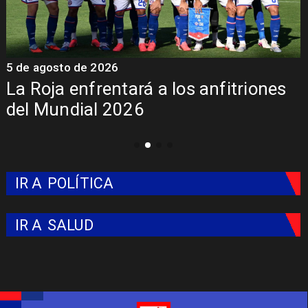
5 de agosto de 2026
4
La Roja enfrentará a los anfitriones
del Mundial 2026
IR A
POLÍTICA
IR A
SALUD