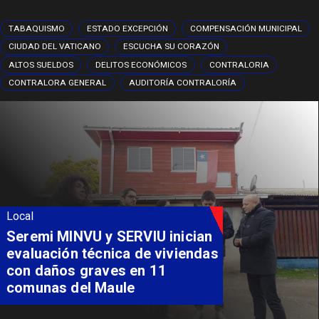
TABAQUISMO
ESTADO EXCEPCIÓN
COMPENSACIÓN MUNICIPAL
CIUDAD DEL VATICANO
ESCUCHA SU CORAZÓN
ALTOS SUELDOS
DELITOS ECONÓMICOS
CONTRALORIA
CONTRALORA GENERAL
AUDITORÍA CONTRALORÍA
Local
Fondo Orasmi entrega apoyo a
familia de Romeral para
costear alimentación
especializada de niño con
Síndrome de Intestino Corto