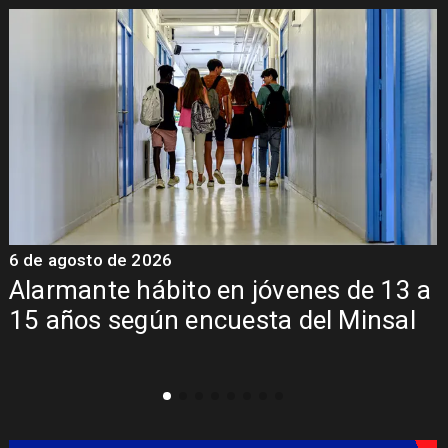
o de 2026
6 de agosto 
te hábito en jóvenes de 13 a
Aprueban
s según encuesta del Minsal
Sebastiá
mil mill