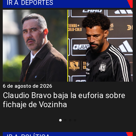
IR A
DEPORTES
6 de agosto de 2026
5 
Claudio Bravo baja la euforia sobre
Pr
fichaje de Vozinha
Co