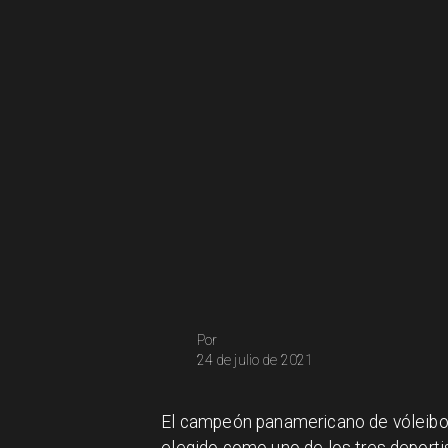
Por
24 de julio de 2021
El campeón panamericano de vóleibol p
elegido como uno de los tres deport