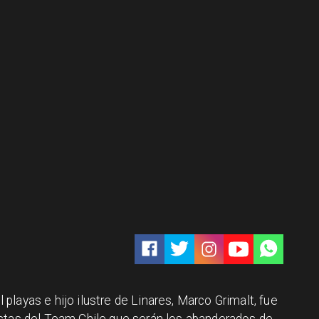
layas e hijo ilustre de Linares, Marco Grimalt, fue
istas del Team Chile que serán los abanderados de