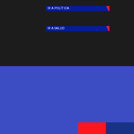
IR A
POLÍTICA
IR A
SALUD