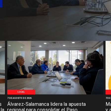
LOCAL
7 DE AGOSTO DE 2026
7 DE
s
Álvarez-Salamanca lidera la apuesta
Ma
la
regional para consolidar el Paso
y 