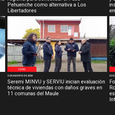
Pehuenche como alternativa a Los
in
Libertadores
em
LOCAL
5 DE AGOSTO DE 2026
5 DE
Seremi MINVU y SERVIU inician evaluación
Fo
técnica de viviendas con daños graves en
Ro
11 comunas del Maule
es
In