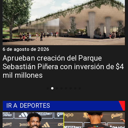
6 de agosto de 2026
6
a
Aprueban creación del Parque
Sebastián Piñera con inversión de $4
mil millones
IR A
DEPORTES