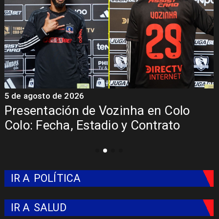
5 de agosto de 2026
5
Presentación de Vozinha en Colo
Colo: Fecha, Estadio y Contrato
IR A
POLÍTICA
IR A
SALUD