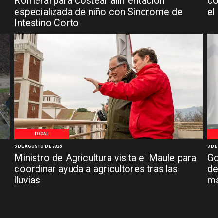
n
Romeral para costear alimentación
co
especializada de niño con Síndrome de
el
Intestino Corto
LOCAL
5 DE AGOSTO DE 2026
3 DE
Ministro de Agricultura visita el Maule para
Go
coordinar ayuda a agricultores tras las
de
lluvias
má