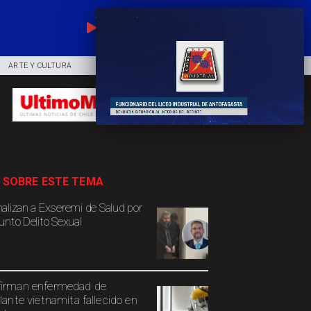
EN VIVO
ARTE Y CULTURA
COMUNIDAD
DEPORTES
 SOBRE ESTE TEMA
alizan a Exseremi de Salud por
unto Delito Sexual
irman enfermedad de
ulante vietnamita fallecido en