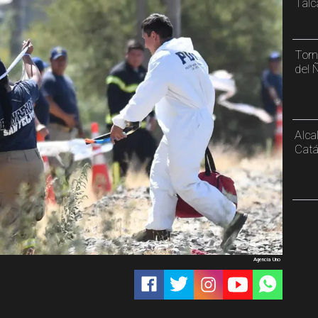
Tal
Torn
del 
Alca
Catá
Agencia Uno