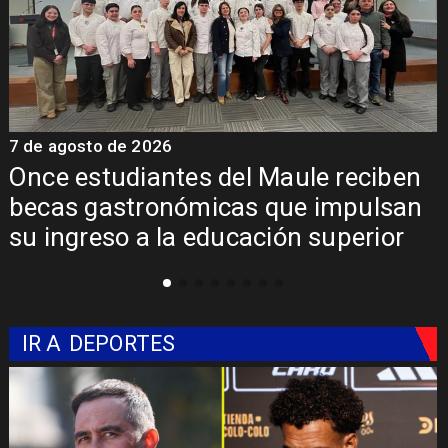
7 de agosto de 2026
7
Álvarez-Salamanca lidera la apuesta
regional para consolidar el Paso
Pehuenche como alternativa a Los
Libertadores
IR A
DEPORTES