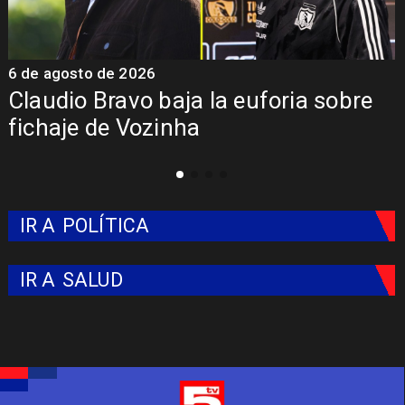
5 de agosto de 2026
5
Presentación de Vozinha en Colo
Colo: Fecha, Estadio y Contrato
IR A
POLÍTICA
IR A
SALUD