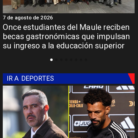
7 de agosto de 2026
7
Álvarez-Salamanca lidera la apuesta
regional para consolidar el Paso
Pehuenche como alternativa a Los
Libertadores
IR A
DEPORTES