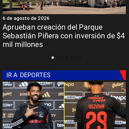
6 de agosto de 2026
6
a
Aprueban creación del Parque
Sebastián Piñera con inversión de $4
mil millones
IR A
DEPORTES