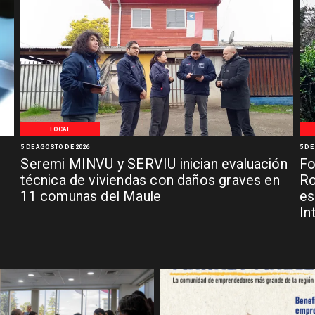
LOCAL
5 DE AGOSTO DE 2026
5 DE
Seremi MINVU y SERVIU inician evaluación
Fo
técnica de viviendas con daños graves en
Ro
11 comunas del Maule
es
In