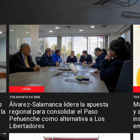
LOCAL
7 DE AGOSTO DE 2026
7 DE
s
Álvarez-Salamanca lidera la apuesta
Ma
la
regional para consolidar el Paso
y 
Pehuenche como alternativa a Los
in
Libertadores
em