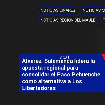
NOTICIAS LINARES
NOTICIAS 
NOTICIAS REGIÓN DEL MAULE
T
Market Maule busca a los
Local
emprendedores y artesanos de
las 30 comunas: inscripciones
abiertas para la red de
emprendimiento más grande
de la región