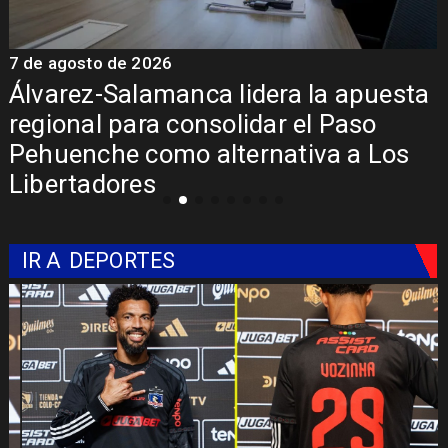
7 de agosto de 2026
7
Álvarez-Salamanca lidera la apuesta
regional para consolidar el Paso
Pehuenche como alternativa a Los
Libertadores
IR A
DEPORTES