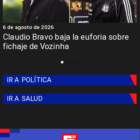
6 de agosto de 2026
5 
Claudio Bravo baja la euforia sobre
Pr
fichaje de Vozinha
Co
IR A
POLÍTICA
IR A
SALUD