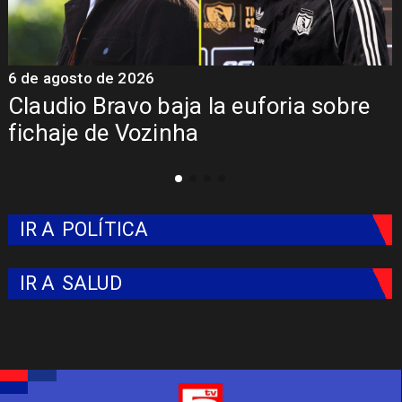
6 de agosto de 2026
5
Claudio Bravo baja la euforia sobre
fichaje de Vozinha
IR A
POLÍTICA
IR A
SALUD