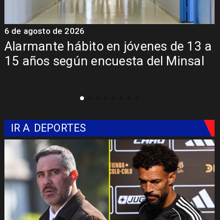
6 de agosto de 2026
6
a
Aprueban creación del Parque
Sebastián Piñera con inversión de $4
mil millones
IR A
DEPORTES