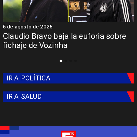
6 de agosto de 2026
5
Claudio Bravo baja la euforia sobre
fichaje de Vozinha
IR A
POLÍTICA
IR A
SALUD