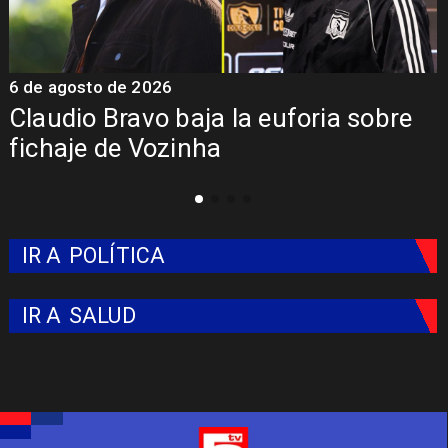
6 de agosto de 2026
5
Claudio Bravo baja la euforia sobre
fichaje de Vozinha
IR A
POLÍTICA
IR A
SALUD