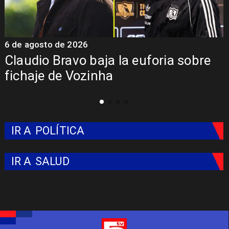
6 de agosto de 2026
5
Claudio Bravo baja la euforia sobre
fichaje de Vozinha
IR A
POLÍTICA
IR A
SALUD