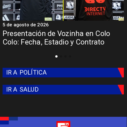
5 de agosto de 2026
n Colo
La Roja enfrentará a los anf
trato
del Mundial 2026
IR A
POLÍTICA
IR A
SALUD