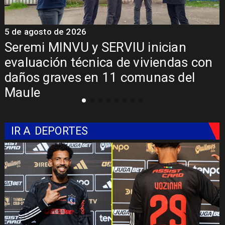
5 de agosto de 2026
5
Fondo Orasmi entrega apoyo a
familia de Romeral para costear
alimentación especializada de niño
con Síndrome de Intestino Corto
IR A
DEPORTES