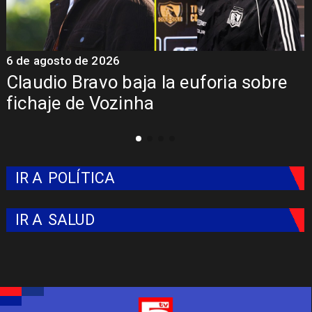
5 de agosto de 2026
5
Presentación de Vozinha en Colo
Colo: Fecha, Estadio y Contrato
IR A
POLÍTICA
IR A
SALUD