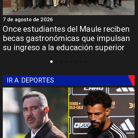
7 de agosto de 2026
7
Álvarez-Salamanca lidera la apuesta
regional para consolidar el Paso
Pehuenche como alternativa a Los
Libertadores
IR A
DEPORTES