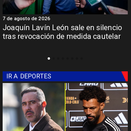
7 de agosto de 2026
7
Chile y Venezuela formalizan reinicio
de relaciones consulares
IR A
DEPORTES