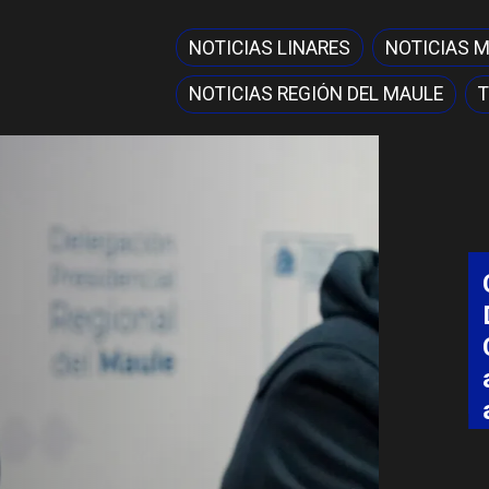
NOTICIAS LINARES
NOTICIAS 
NOTICIAS REGIÓN DEL MAULE
T
Local
Coordinación entre Curepto,
Delegación Presidencial y
Carabineros permite rescate
aeromédico de paciente
aislado