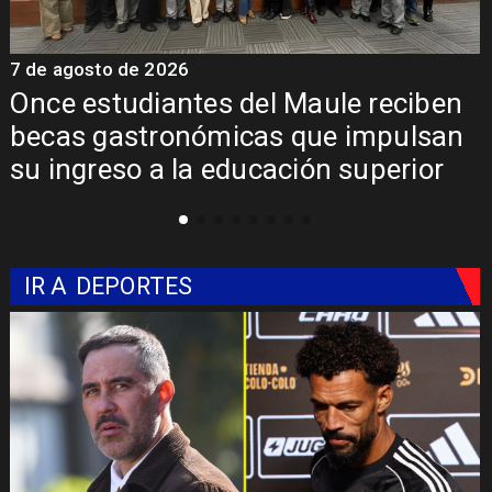
7 de agosto de 2026
7
Álvarez-Salamanca lidera la apuesta
regional para consolidar el Paso
Pehuenche como alternativa a Los
Libertadores
IR A
DEPORTES