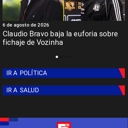
6 de agosto de 2026
5
Claudio Bravo baja la euforia sobre
fichaje de Vozinha
IR A
POLÍTICA
IR A
SALUD