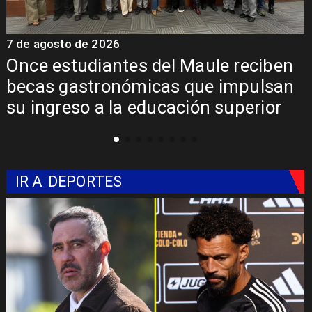
7 de agosto de 2026
7
Álvarez-Salamanca lidera la apuesta
regional para consolidar el Paso
Pehuenche como alternativa a Los
Libertadores
IR A
DEPORTES