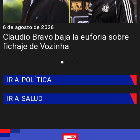
o de 2026
5 de agosto 
 Bravo baja la euforia sobre
Presenta
 de Vozinha
Colo: Fe
IR A
POLÍTICA
IR A
SALUD