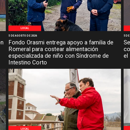
LOCAL
5 DE AGOSTO DE 2026
5 DE
ón
Fondo Orasmi entrega apoyo a familia de
Se
n
Romeral para costear alimentación
co
especializada de niño con Síndrome de
el
Intestino Corto
LOCAL