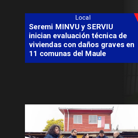
Local
Fondo Orasmi entrega apoyo a
familia de Romeral para
costear alimentación
especializada de niño con
Síndrome de Intestino Corto