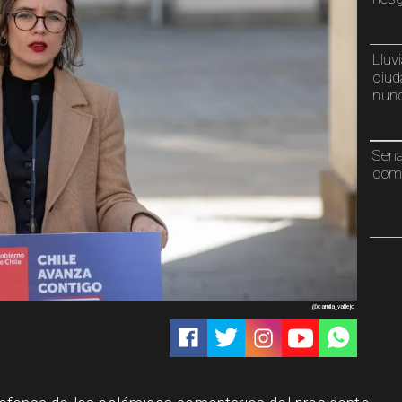
Lluv
ciud
nunc
Sen
comp
@camila_vallejo