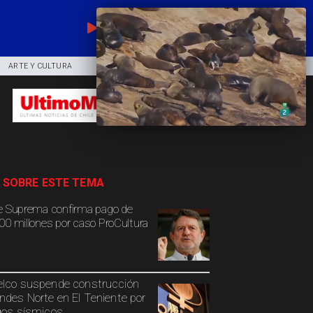
EN VIVO
ARTE Y CULTURA
COMUNIDAD
DEPORTES
 SOBRE ESTE TEMA
e Suprema confirma pago de
00 millones por caso ProCultura
lco suspende construcción
ndes Norte en El Teniente por
gos sísmicos