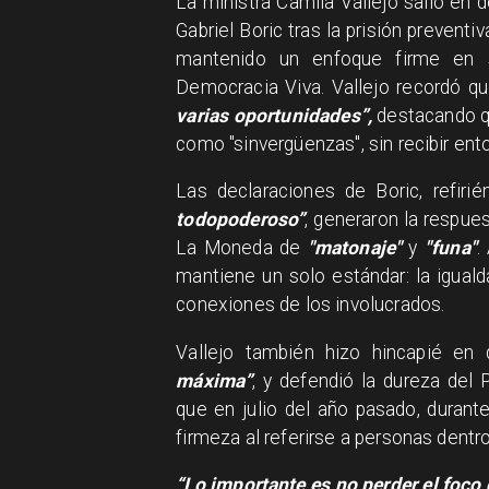
La ministra Camila Vallejo salió en
Gabriel Boric tras la prisión prevent
mantenido un enfoque firme en s
Democracia Viva. Vallejo recordó q
varias oportunidades”,
destacando qu
como "sinvergüenzas", sin recibir ento
Las declaraciones de Boric, refir
todopoderoso”
, generaron la respue
La Moneda de
"matonaje"
y
"funa"
.
mantiene un solo estándar: la iguald
conexiones de los involucrados.
Vallejo también hizo hincapié en
máxima”
, y defendió la dureza del
que en julio del año pasado, duran
firmeza al referirse a personas dentr
“Lo importante es no perder el foco 