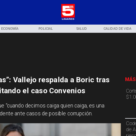
ECONOMÍA
POLICIAL
SALUD
CALIDAD DE VIDA
s”: Vallejo respalda a Boric tras
MÁS
itando el caso Convenios
Cort
$1.0
que “cuando decimos caiga quien caiga, es una
idente ante casos de posible corrupción.
Code
de A
ries