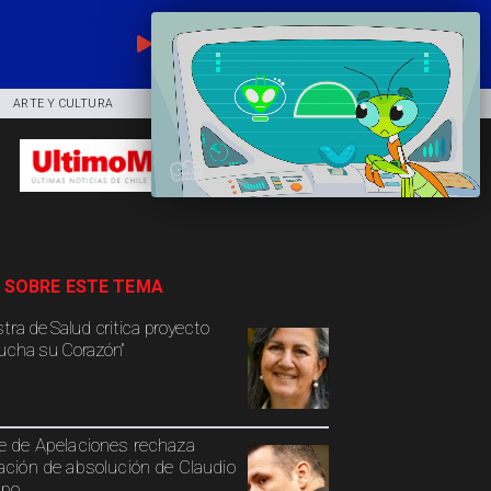
EN VIVO
ARTE Y CULTURA
COMUNIDAD
DEPORTES
 SOBRE ESTE TEMA
stra de Salud critica proyecto
ucha su Corazón”
e de Apelaciones rechaza
ación de absolución de Claudio
spo