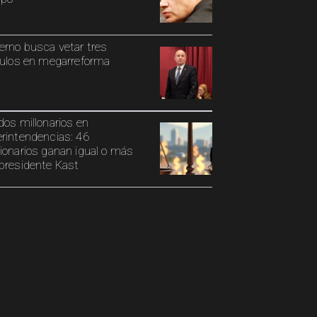
erno busca vetar tres
culos en megarreforma
dos millonarios en
rintendencias: 46
ionarios ganan igual o más
presidente Kast