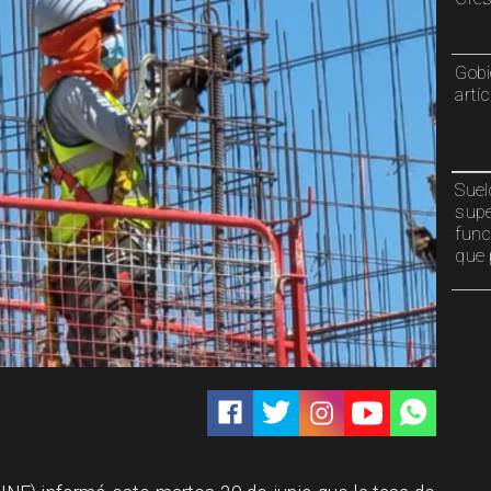
Gobi
artí
Suel
supe
func
que 