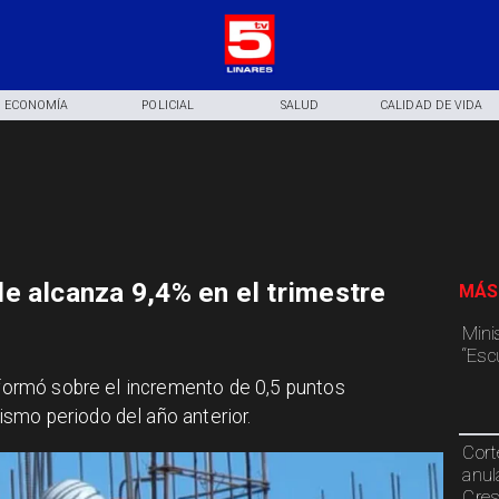
ECONOMÍA
POLICIAL
SALUD
CALIDAD DE VIDA
e alcanza 9,4% en el trimestre
MÁS
Mini
“Esc
informó sobre el incremento de 0,5 puntos
smo periodo del año anterior.
Cort
anul
Cre