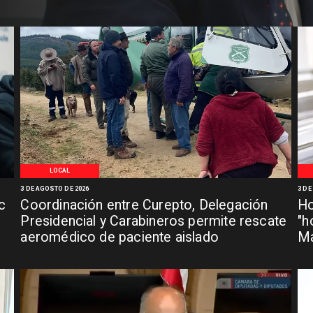
LOCAL
3 DE AGOSTO DE 2026
3 DE
c
Coordinación entre Curepto, Delegación
Ho
Presidencial y Carabineros permite rescate
"h
aeromédico de paciente aislado
Ma