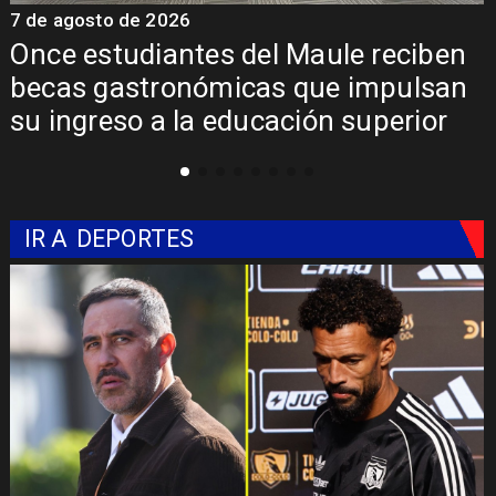
7 de agosto de 2026
en
Álvarez-Salamanca lidera la apuest
an
regional para consolidar el Paso
Pehuenche como alternativa a Los
Libertadores
IR A
DEPORTES