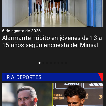
6 de agosto de 2026
6
a
Aprueban creación del Parque
Sebastián Piñera con inversión de $4
mil millones
IR A
DEPORTES