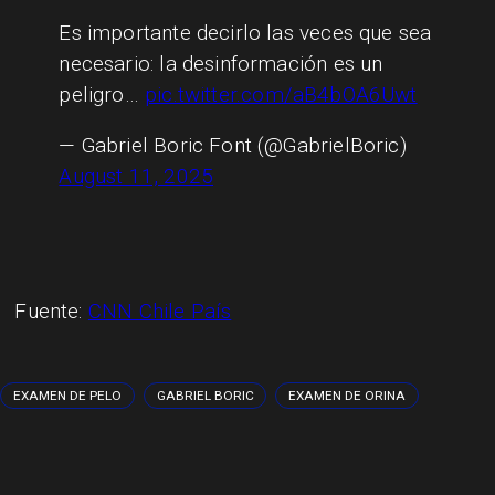
Es importante decirlo las veces que sea
necesario: la desinformación es un
peligro…
pic.twitter.com/aB4bOA6Uwt
— Gabriel Boric Font (@GabrielBoric)
August 11, 2025
Fuente:
CNN Chile País
EXAMEN DE PELO
GABRIEL BORIC
EXAMEN DE ORINA