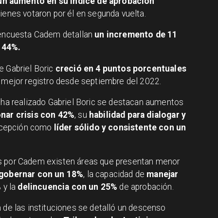
 un aumento en su índice de aprobación
ienes votaron por él en segunda vuelta.
a encuesta Cadem detallan
un incremento de 11
 44%.
e Gabriel Boric
creció en 4 puntos porcentuales
u mejor registro desde septiembre del 2022.
e ha realizado Gabriel Boric se destacan aumentos
nar crisis con 42%
, su
habilidad para dialogar y
rcepción como
líder sólido y consistente
con un
os por Cadem existen áreas que presentan menor
 gobernar con un 18%
, la capacidad de
manejar
%
y la
delincuencia con un 25%
de aprobación.
 de las instituciones se detalló un descenso