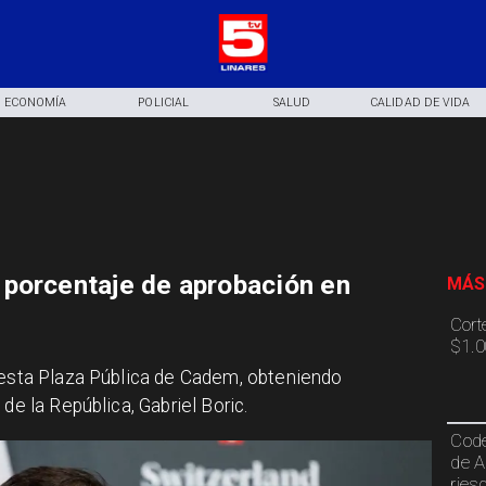
ECONOMÍA
POLICIAL
SALUD
CALIDAD DE VIDA
porcentaje de aprobación en
MÁS
Cort
$1.0
uesta Plaza Pública de Cadem, obteniendo
de la República, Gabriel Boric.
Code
de A
ries