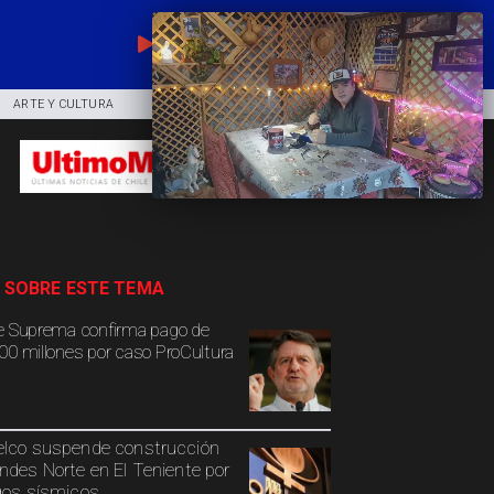
EN VIVO
ARTE Y CULTURA
COMUNIDAD
DEPORTES
 SOBRE ESTE TEMA
e Suprema confirma pago de
00 millones por caso ProCultura
lco suspende construcción
ndes Norte en El Teniente por
gos sísmicos