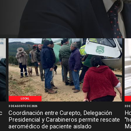
LOCAL
3 DE AGOSTO DE 2026
3 DE
c
Coordinación entre Curepto, Delegación
Ho
Presidencial y Carabineros permite rescate
"h
aeromédico de paciente aislado
Ma