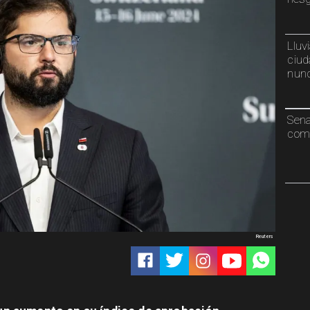
Lluv
ciud
nunc
Sen
comp
Reuters