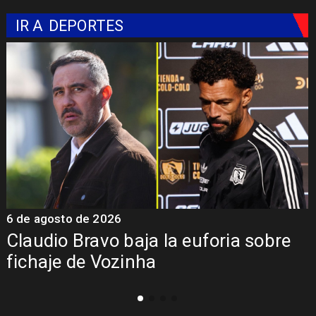
IR A
DEPORTES
5 de agosto de 2026
5
Presentación de Vozinha en Colo
Colo: Fecha, Estadio y Contrato