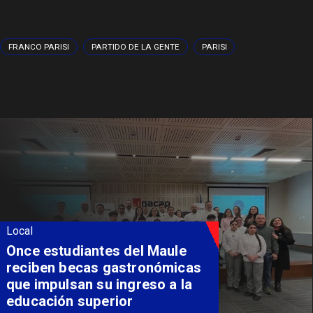
FRANCO PARISI
PARTIDO DE LA GENTE
PARISI
Local
Álvarez-Salamanca lidera la
apuesta regional para
consolidar el Paso Pehuenche
como alternativa a Los
Libertadores