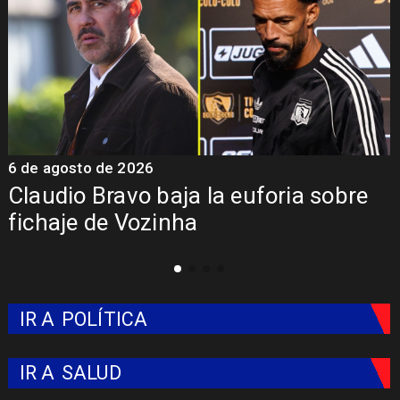
6 de agosto de 2026
5
Claudio Bravo baja la euforia sobre
fichaje de Vozinha
IR A
POLÍTICA
IR A
SALUD