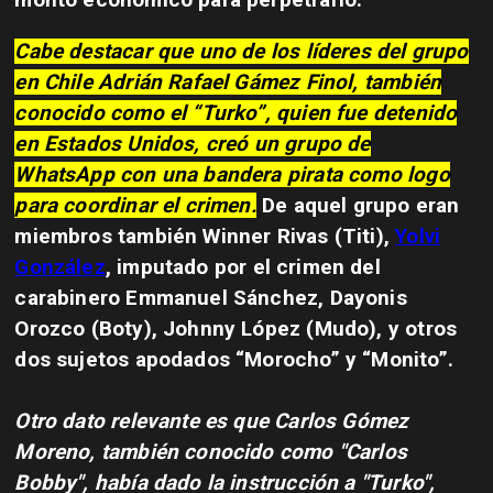
Cabe destacar que uno de los líderes del grupo
en Chile Adrián Rafael Gámez Finol, también
conocido como el “Turko”, quien fue detenido
en Estados Unidos, creó un grupo de
WhatsApp con una bandera pirata como logo
para coordinar el crimen.
De aquel grupo eran
miembros también Winner Rivas (Titi),
Yolvi
González
, imputado por el crimen del
carabinero Emmanuel Sánchez, Dayonis
Orozco (Boty), Johnny López (Mudo), y otros
dos sujetos apodados “Morocho” y “Monito”.
Otro dato relevante es que Carlos Gómez
Moreno, también conocido como "Carlos
Bobby", había dado la instrucción a "Turko",