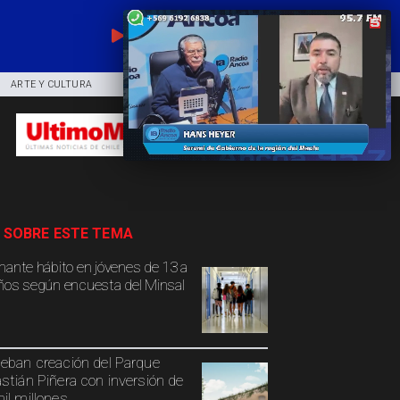
EN VIVO
ARTE Y CULTURA
COMUNIDAD
DEPORTES
 SOBRE ESTE TEMA
mante hábito en jóvenes de 13 a
ños según encuesta del Minsal
eban creación del Parque
stián Piñera con inversión de
il millones