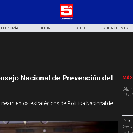
ECONOMÍA
POLICIAL
SALUD
CALIDAD DE VIDA
onsejo Nacional de Prevención del
MÁS
Alar
15 a
r lineamientos estratégicos de Política Nacional de
Apru
Seba
$4 m