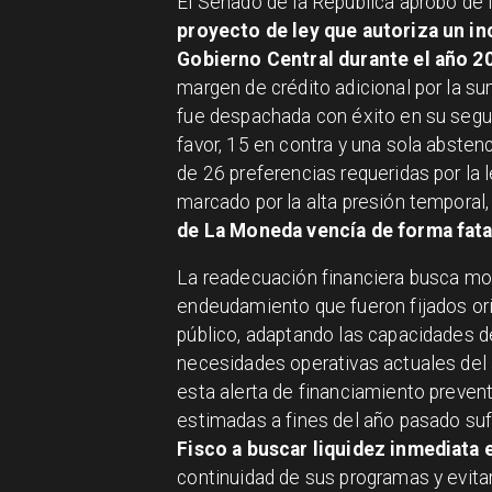
El Senado de la República aprobó de 
proyecto de ley que autoriza un i
Gobierno Central durante el año 2
margen de crédito adicional por la s
fue despachada con éxito en su segun
favor, 15 en contra y una sola absten
de 26 preferencias requeridas por la l
marcado por la alta presión temporal
de La Moneda vencía de forma fata
La readecuación financiera busca mod
endeudamiento que fueron fijados or
público, adaptando las capacidades d
necesidades operativas actuales del 
esta alerta de financiamiento preve
estimadas a fines del año pasado suf
Fisco a buscar liquidez inmediata
continuidad de sus programas y evita