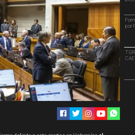
Form
por 
TGR:
CAE 