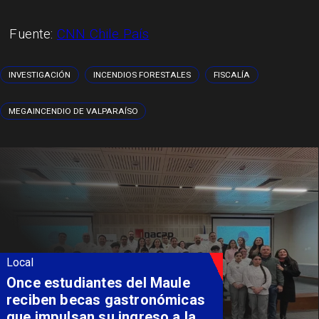
Fuente:
CNN Chile País
INVESTIGACIÓN
INCENDIOS FORESTALES
FISCALÍA
MEGAINCENDIO DE VALPARAÍSO
Local
Once estudiantes del Maule
reciben becas gastronómicas
que impulsan su ingreso a la