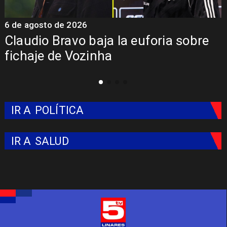
6 de agosto de 2026
5
Claudio Bravo baja la euforia sobre
fichaje de Vozinha
IR A
POLÍTICA
IR A
SALUD