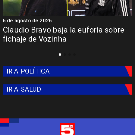
6 de agosto de 2026
5
Claudio Bravo baja la euforia sobre
fichaje de Vozinha
IR A
POLÍTICA
IR A
SALUD