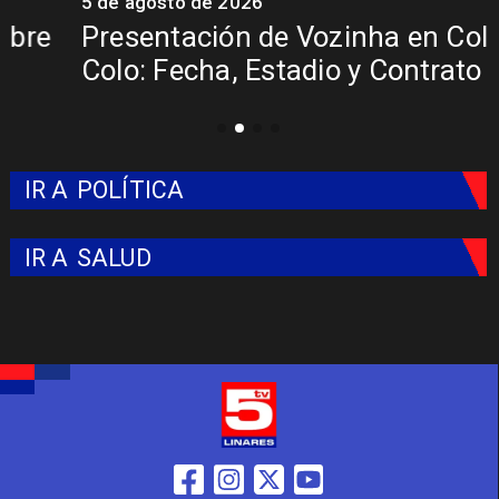
5 de agosto de 2026
5
Presentación de Vozinha en Colo
Colo: Fecha, Estadio y Contrato
IR A
POLÍTICA
IR A
SALUD