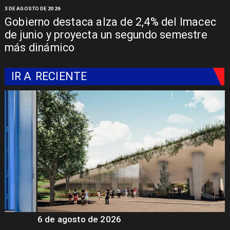
3 DE AGOSTO DE 2026
Gobierno destaca alza de 2,4% del Imacec
de junio y proyecta un segundo semestre
más dinámico
IR A
RECIENTE
6 de agosto de 2026
6