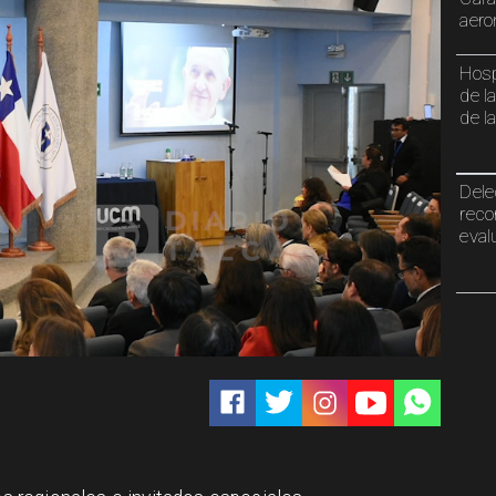
aero
Hosp
de l
de l
Dele
reco
eval