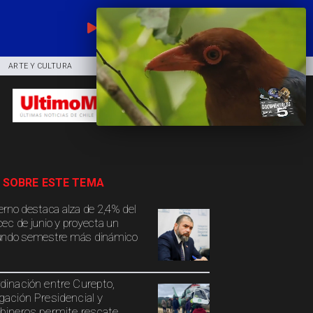
EN VIVO
ARTE Y CULTURA
COMUNIDAD
DEPORTES
 SOBRE ESTE TEMA
erno destaca alza de 2,4% del
ec de junio y proyecta un
ndo semestre más dinámico
dinación entre Curepto,
gación Presidencial y
bineros permite rescate