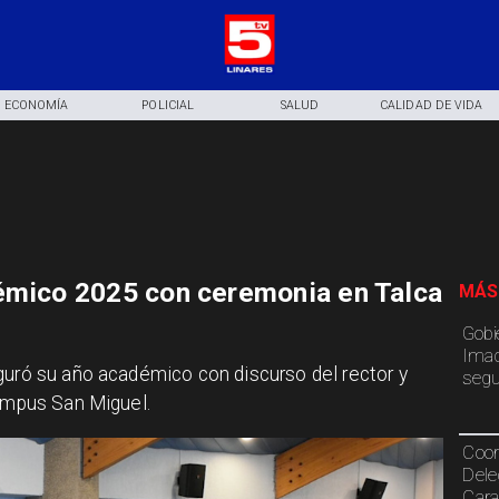
ECONOMÍA
POLICIAL
SALUD
CALIDAD DE VIDA
démico 2025 con ceremonia en Talca
MÁS
Gobi
Imac
guró su año académico con discurso del rector y
segu
Campus San Miguel.
Coor
Dele
Cara