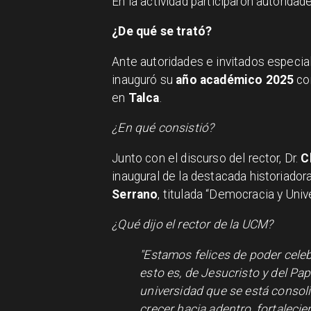
En la actividad participaron autoridad
¿De qué se trató?
Ante autoridades e invitados especiale
inauguró su
año académico 2025
con
en
Talca
.
¿En qué consistió?
Junto con el discurso del rector, Dr.
C
inaugural de la destacada historiador
Serrano
, titulada “Democracia y Univ
¿Qué dijo el rector de la UCM?
"Estamos felices de poder cele
esto es, de Jesucristo y del Pa
universidad que se está consol
crecer hacia adentro, fortaleci