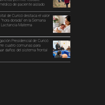
médico de paciente aislado
ital de Curicó destaca el valor
a "hora dorada" en la Semana
a Lactancia Materna
gación Presidencial de Curicó
rre cuatro comunas para
uar daños del sistema frontal