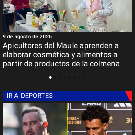
9 de agosto de 2026
9
Álvarez-Salamanca destaca
inversión regional en el inicio de
obras de la Subcomisaría Maule
Norte
IR A
DEPORTES