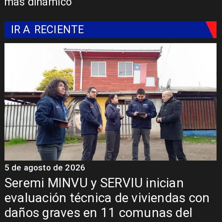
más dinámico
IR A
RECIENTE
5 de agosto de 2026
n
Fondo Orasmi entrega apoyo a
s con
familia de Romeral para costear
el
alimentación especializada de n