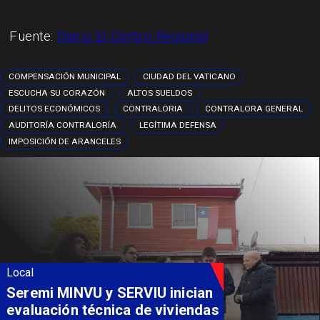
Fuente:
Diario El Centro Regional
COMPENSACIÓN MUNICIPAL
CIUDAD DEL VATICANO
ESCUCHA SU CORAZÓN
ALTOS SUELDOS
DELITOS ECONÓMICOS
CONTRALORIA
CONTRALORA GENERAL
AUDITORÍA CONTRALORÍA
LEGÍTIMA DEFENSA
IMPOSICIÓN DE ARANCELES
Local
Fondo Orasmi entrega apoyo a
familia de Romeral para
costear alimentación