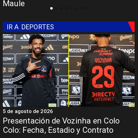
con Síndrome de Intestino Corto
IR A
DEPORTES
5 de agosto de 2026
5
Presentación de Vozinha en Colo
Colo: Fecha, Estadio y Contrato