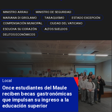
MINISTRO ARRAU
MINISTRO DE SEGURIDAD
MARIANA DI GIROLAMO
TABAQUISMO
ESTADO EXCEPCIÓN
COMPENSACIÓN MUNICIPAL
CIUDAD DEL VATICANO
ESCUCHA SU CORAZÓN
ALTOS SUELDOS
DELITOS ECONÓMICOS
Local
Álvarez-Salamanca lidera la
apuesta regional para
consolidar el Paso Pehuenche
como alternativa a Los
Libertadores