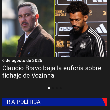
 agosto de 2026
5 de a
udio Bravo baja la euforia sobre
Pres
haje de Vozinha
Colo
IR A
POLÍTICA