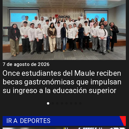
o de 2026
7 de agosto 
tudiantes del Maule reciben
Álvarez-
gastronómicas que impulsan
regional 
eso a la educación superior
Pehuench
Libertad
IR A
DEPORTES