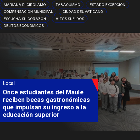
MARIANA DI GIROLAMO
TABAQUISMO
ESTADO EXCEPCIÓN
COMPENSACIÓN MUNICIPAL
CIUDAD DEL VATICANO
ESCUCHA SU CORAZÓN
ALTOS SUELDOS
DELITOS ECONÓMICOS
Local
Álvarez-Salamanca lidera la
apuesta regional para
consolidar el Paso Pehuenche
como alternativa a Los
Libertadores