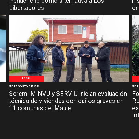
Pehuenche como alternativa a Los
in
Libertadores
em
LOCAL
5 DE AGOSTO DE 2026
5 DE
Seremi MINVU y SERVIU inician evaluación
Fo
técnica de viviendas con daños graves en
Ro
11 comunas del Maule
es
In