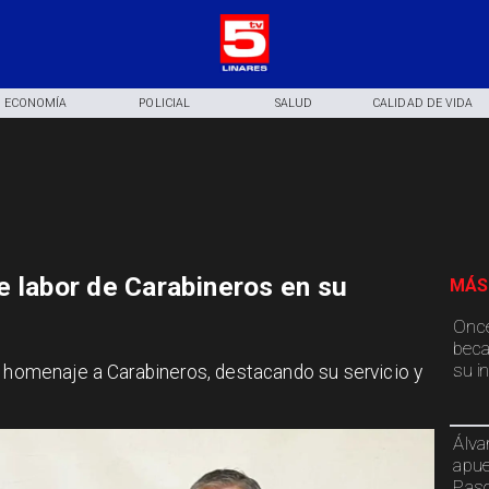
ECONOMÍA
POLICIAL
SALUD
CALIDAD DE VIDA
e labor de Carabineros en su
MÁS
Once
beca
su i
o homenaje a Carabineros, destacando su servicio y
Álva
apue
Paso