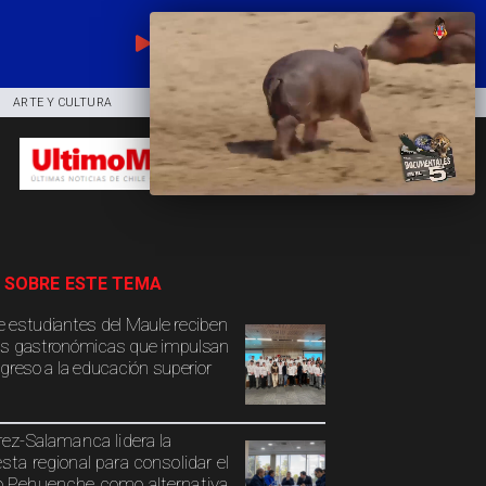
EN VIVO
ARTE Y CULTURA
COMUNIDAD
DEPORTES
 SOBRE ESTE TEMA
 estudiantes del Maule reciben
s gastronómicas que impulsan
ngreso a la educación superior
rez-Salamanca lidera la
sta regional para consolidar el
 Pehuenche como alternativa